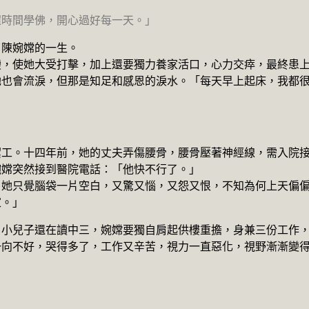
握時間學佛，開心過好每一天。」
了陳婉嫦的一生。
變，使她大受打擊，加上還要獨力養家活口，心力交瘁，最終患
她也會流淚，但那是知足和感恩的淚水。「每天早上起床，我都
潔工。十四年前，她的丈夫弄傷腰骨，腰骨壓著神經線，需入院
婉嫦突然接到醫院電話：「他快不行了。」
，她只覺腦袋一片空白，又驚又惱，又怨又恨，不知為何上天偏
家。」
，小兒子還在讀中三，婉嫦要獨自肩起供樓重擔，身兼三份工作
一向不好，哭得多了，工作又辛苦，視力一直惡化，視野漸漸變