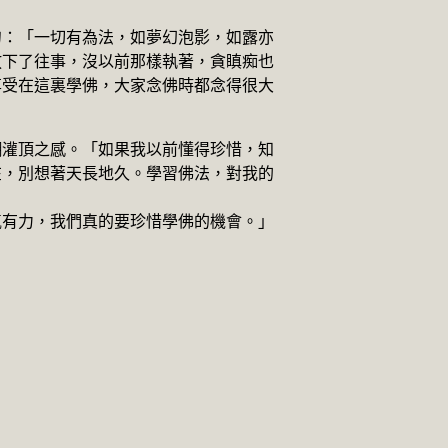
句：「一切有為法，如夢幻泡影，如露亦
放下了往事，沒以前那樣執著，貪瞋痴也
享受在這裏學佛，大家念佛時都念得很大
醐灌頂之感。「如果我以前懂得珍惜，知
在，別想著天長地久。學習佛法，對我的
氣有力，我們真的要珍惜學佛的機會。」