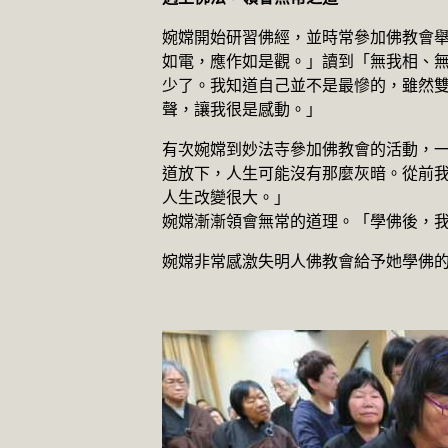
婉嫦開始研習佛經，並時常參加佛教會
如電，應作如是觀。」讀到「無我相、
少了。我知道自己並不是最慘的，雖然
聲，讓我很是感動。」
有次婉嫦到妙法寺參加佛教會的活動，
道放下，人生可能沒有那麼灰暗。從前
人生改變很大。」
婉嫦漸漸領會無常的道理。「學佛後，
婉嫦非常感激失明人佛教會給予她學佛