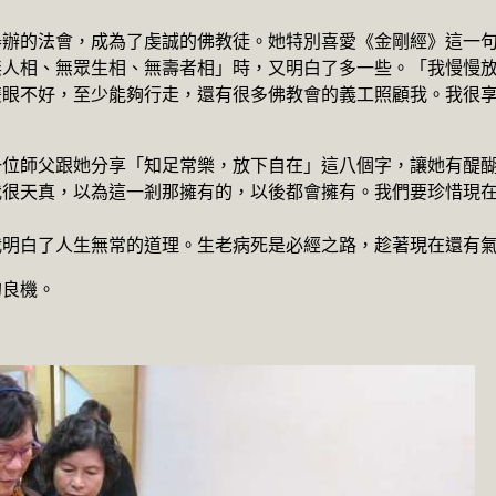
舉辦的法會，成為了虔誠的佛教徒。她特別喜愛《金剛經》這一
無人相、無眾生相、無壽者相」時，又明白了多一些。「我慢慢
雙眼不好，至少能夠行走，還有很多佛教會的義工照顧我。我很
一位師父跟她分享「知足常樂，放下自在」這八個字，讓她有醍
我很天真，以為這一剎那擁有的，以後都會擁有。我們要珍惜現
我明白了人生無常的道理。生老病死是必經之路，趁著現在還有
的良機。