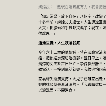
婉嫦說：「趁現在還有氣有力，我會把
「
知足常樂，放下自在」八個字，改變
十多年前，婉嫦丈夫過世。人生遭逢巨
大哭，把膝頭和手袋都哭濕了；現在，
很感恩。」
遭逢巨變，人生跌落谷底
今年六十二歲的陳婉嫦，曾在法庭當清
瘤，把他送進深切治療部。翌日早上，
婉嫦的丈夫於當日死亡。摯愛驟然離世
聽電話，一接到電話就哭。我很害怕回
家裏驟失經濟支持，大兒子已離家出走
她的枕頭總是濕漉漉的。「我眼睛健康
以淚洗面，不願進食。