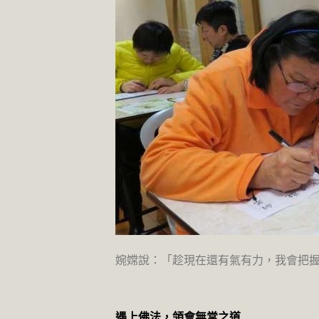
婉嫦說：「趁現在還有氣有力，我會把
遇上佛法，領會無常之道