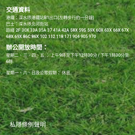
交通資料
港鐵：深水埗港鐵站B1出口(左轉步行約一分鐘)
巴士：深水埗北河街站
路綫 2F 30X 33A 35A 37 41A 42A 58X 59S 59X 60X 63X 66X 67X
68X 69X 86C 86X 102 112 118 171 904 905 970
辦公開放時間：
星期二、三、四、五 ： 上午9時至下午12時30分 / 下午1時30分至
6時
星期一、六、日及公眾假期： 休息
0
私隱條例聲明