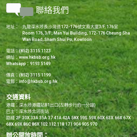
聯絡我們
地址：
九龍深水埗長沙灣道172-176號文裔大廈3/F, 176室
Room 176, 3/F., Man Yui Building, 172-176 Cheung Sha
Wan Road, Sham Shui Po, Kowloon
電話：(852) 3115 1123
網址：
www.hkbsb.org.hk
Whatsapp：9193 5149
傳真：(852) 3115 1199
電郵：
info@hkbsb.org.hk
交通資料
港鐵：深水埗港鐵站B1出口(左轉步行約一分鐘)
巴士：深水埗北河街站
路綫 2F 30X 33A 35A 37 41A 42A 58X 59S 59X 60X 63X 66X 67X
68X 69X 86C 86X 102 112 118 171 904 905 970
辦公開放時間：