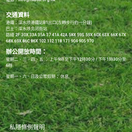
交通資料
港鐵：深水埗港鐵站B1出口(左轉步行約一分鐘)
巴士：深水埗北河街站
路綫 2F 30X 33A 35A 37 41A 42A 58X 59S 59X 60X 63X 66X 67X
68X 69X 86C 86X 102 112 118 171 904 905 970
辦公開放時間：
星期二、三、四、五 ： 上午9時至下午12時30分 / 下午1時30分至
6時
星期一、六、日及公眾假期： 休息
0
私隱條例聲明