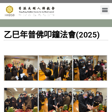
乙巳年普佛叩鐘法會(2025)