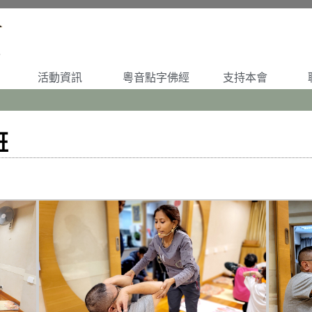
活動資訊
粵音點字佛經
支持本會
班