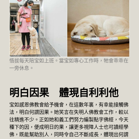
悟拔每天陪宝如上班。當宝如專心工作時，牠會乖乖在
一旁休息。
明白因果 體現自利利他
宝如感恩佛教會給予機會，在這數年裏，有幸能接觸佛
法，明白何謂因果。她笑言在失明人佛教會工作，較以
往精進不少。正如她和義工們努力編製點字佛經，今天
種下的因，便成明日的果，讓更多視障人士也可讀經學
佛，既能幫助別人，同時令自己不斷成長，體現出何謂