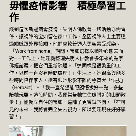
毋懼疫情影響 積極學習工
作
談到這次新冠病毒疫情，失明人佛教會一切活動亦需暫
停，讓視障的宝如留在家中工作，全因視障人士主要透
過觸感跟外界接觸，他們會較普通人更容易受感染。
「Work from home」期間，宝如選擇以積極心態去面
對——工作上，她趁機整理失明人佛教會多年來的點字
佛經館藏，把它們重新疏理。「這同樣是很繁重的工
作，以前一直沒有時間處理！」生活上，她很高興能多
些時間陪伴家人，還有跟她形影不離的導盲犬「悟拔」
（Herbact）。「我一直希望能照顧悟拔好一點，多些
陪牠玩耍。這段時間，我便常帶牠往住處附近的山頭散
步！」剛獨立自住的宝如，這陣子更嘗試下廚，「在可
見的未來，我將會完全失去視力，所以要趁現在好好學
習！」