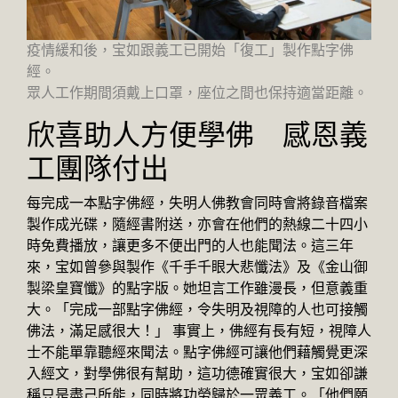
疫情緩和後，宝如跟義工已開始「復工」製作點字佛
經。
眾人工作期間須戴上口罩，座位之間也保持適當距離。
欣喜助人方便學佛 感恩義
工團隊付出
每完成一本點字佛經，失明人佛教會同時會將錄音檔案
製作成光碟，隨經書附送，亦會在他們的熱線二十四小
時免費播放，讓更多不便出門的人也能聞法。這三年
來，宝如曾參與製作《千手千眼大悲懺法》及《金山御
製梁皇寶懺》的點字版。她坦言工作雖漫長，但意義重
大。「完成一部點字佛經，令失明及視障的人也可接觸
佛法，滿足感很大！」 事實上，佛經有長有短，視障人
士不能單靠聽經來聞法。點字佛經可讓他們藉觸覺更深
入經文，對學佛很有幫助，這功德確實很大，宝如卻謙
稱只是盡己所能，同時將功勞歸於一眾義工。「他們願