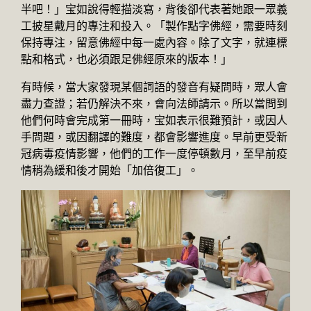
半吧！」宝如說得輕描淡寫，背後卻代表著她跟一眾義
工披星戴月的專注和投入。「製作點字佛經，需要時刻
保持專注，留意佛經中每一處內容。除了文字，就連標
點和格式，也必須跟足佛經原來的版本！」
有時候，當大家發現某個詞語的發音有疑問時，眾人會
盡力查證；若仍解決不來，會向法師請示。所以當問到
他們何時會完成第一冊時，宝如表示很難預計，或因人
手問題，或因翻譯的難度，都會影響進度。早前更受新
冠病毒疫情影響，他們的工作一度停頓數月，至早前疫
情稍為緩和後才開始「加倍復工」。