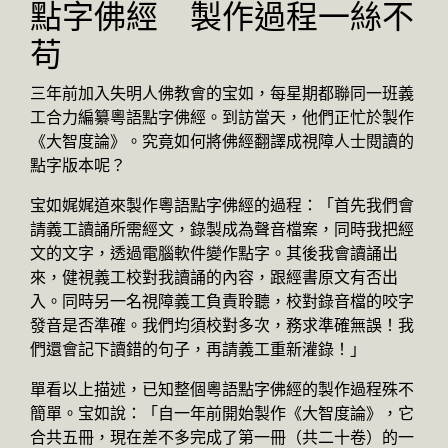
點字佛經 製作過程一絲不
苟
三年前加入失明人佛教會的宝如，每星期都聯同一班義
工合力編纂粵語點字佛經。到訪當天，他們正忙於製作
《大智度論》。究竟如何將佛經翻譯成視障人士閱讀的
點字版本呢？
宝如娓娓道來製作粵語點字佛經的過程：「首先我們會
請義工讀誦所需經文，錄製成為聲音檔案，同時我把經
文的文字，透過電腦軟件變作點字。其後我會讀誦出
來，健視義工校對我讀誦的內容，跟經書原文有否出
入。同時另一名視障義工負責聆聽，校對錄音檔的咬字
發音是否準確。我們均須校對多次，務求準確無誤！我
們還會記下讀錯的句子，再請義工重新灌錄！」
單看以上描述，已知整個粵語點字佛經的製作過程殊不
簡單。宝如說：「自一年前開始製作《大智度論》，它
合共五冊，現在差不多完成了第一冊（共二十卷）的一