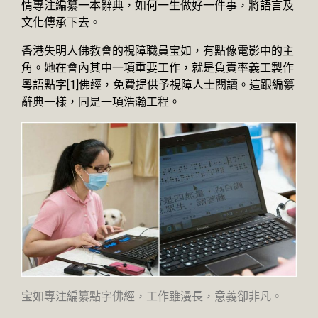
情專注編纂一本辭典，如何一生做好一件事，將語言及
文化傳承下去。
香港失明人佛教會的視障職員宝如，有點像電影中的主
角。她在會內其中一項重要工作，就是負責率義工製作
粵語點字
[1]
佛經，免費提供予視障人士閱讀。這跟編纂
辭典一樣，同是一項浩瀚工程。
宝如專注編纂點字佛經，工作雖漫長，意義卻非凡。