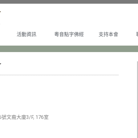
活動資訊
粵音點字佛經
支持本會
會
號文裔大廈3/F, 176室