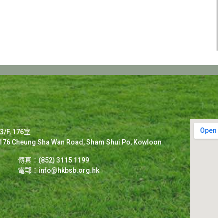
F, 176室
2-176 Cheung Sha Wan Road, Sham Shui Po, Kowloon
傳真：(852) 3115 1199
電郵：
info@hkbsb.org.hk