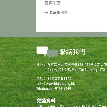
-敬備午齋
-只限會員報名
聯絡我們
地址：
九龍深水埗長沙灣道172-176號文裔大廈3/
Room 176, 3/F., Man Yui Building, 17
電話：(852) 3115 1123
網址：
www.hkbsb.org.hk
Whatsapp：9193 5149
交通資料