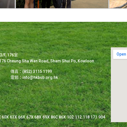
F, 176室
2-176 Cheung Sha Wan Road, Sham Shui Po, Kowloon
傳真：(852) 3115 1199
電郵：
info@hkbsb.org.hk
 60X 63X 66X 67X 68X 69X 86C 86X 102 112 118 171 904