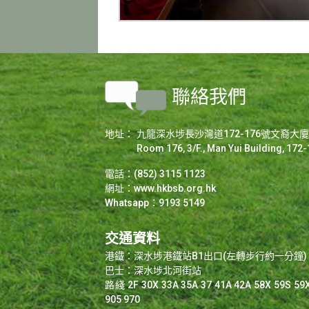
聯絡我們
地址：
九龍深水埗長沙灣道172-176號文裔大廈3/
Room 176, 3/F., Man Yui Building, 17
電話：(852) 3115 1123
網址：
www.hkbsb.org.hk
Whatsapp：9193 5149
交通資料
港鐵：深水埗港鐵站B1出口(左轉步行約一分鐘)
巴士：深水埗北河街站
路綫 2F 30X 33A 35A 37 41A 42A 58X 59S 59X
905 970