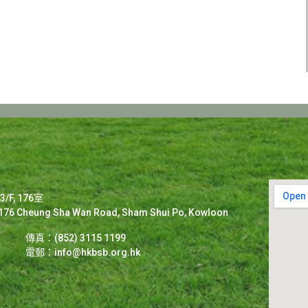
F, 176室
2-176 Cheung Sha Wan Road, Sham Shui Po, Kowloon
傳真：(852) 3115 1199
電郵：
info@hkbsb.org.hk