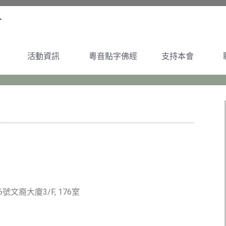
活動資訊
粵音點字佛經
支持本會
號文裔大廈3/F, 176室